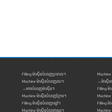
Filling ម៉ាស៊ីនបំពេញប្រទាល។
Machine ម
Machine ម៉ាស៊ីនបំពេញដប។
→ម៉ាស៊ី
→អាចបំពេញម៉ាស៊ីន។
Filling ម៉
Machine ម៉ាស៊ីនបំពេញក្រែម។
Machine 
Filling ម៉ាស៊ីនបំពេញម្សៅ។
Filling ម
Machine ម៉ាស៊ីនបំពេញស្គរ។
Machine 