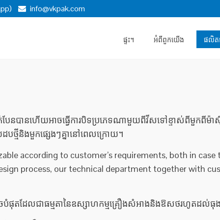
pp)
info@vkpak.com
ផ្ទះ។
អំពី​ពួក​យើង
ផលិ
ត់បែនបានហើយអាចធ្វើការបិទប្រភេទណាមួយពីវីសទៅខ្ទាស់ពីមួកពីម
យដបថ្មីនិងមួកផ្សេងៗគ្នានៅពេលក្រោយ។
ble according to customer’s requirements, both in case th
design process, our technical department together with cus
ពីតូចបំផុតដែលជាធម្មតានៃឧស្សាហកម្មគ្រឿងសំអាងនិងឱសថរហូតដល់ធុងធ