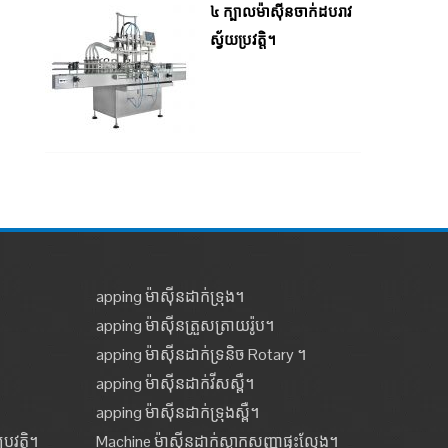
៤ ក្បាលម៉ាស៊ីនចាក់ដបរាវ
ស្វ័យប្រវត្តិ។
apping ម៉ាស៊ីនដាក់ទ្រុង។
apping ម៉ាស៊ីនត្រួសត្រាយរ៉ូប។
apping ម៉ាស៊ីនដាក់ទ្រនិច Rotary ។
apping ម៉ាស៊ីនដាក់វីសស្ពឺ។
apping ម៉ាស៊ីនដាក់ទ្រុងស្ពឺ។
រវត្តិ។
Machine ម៉ាស៊ីនដាក់ស្លាកសញ្ញាផ្ទះល្វែង។