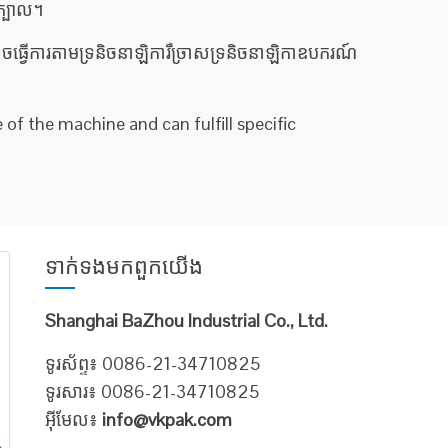
 ក្បាល។
ាចធ្វើការតាមទ្រនិចនាឡិការឺច្រាសទ្រនិចនាឡិកាឧបករណ៍
of the machine and can fulfill specific
ទាក់ទង​មក​ពួក​យើង
Shanghai BaZhou Industrial Co., Ltd.
ទូរស័ព្ទ៖ 0086-21-34710825
ទូរសារ៖ 0086-21-34710825
អ៊ីមែល៖
info@vkpak.com