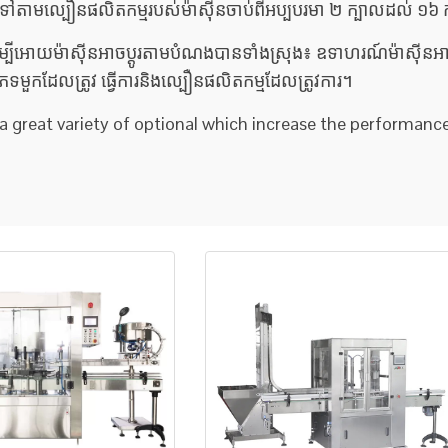
រយោងទៅតាមល្បឿនផលិតកម្មរបស់ម៉ាស៊ីនចាប់ពីអប្បបរមា ២ ក្បាលដល់ ១៦
នដើម្បីអោយម៉ាស៊ីនអាចប្ដូរតាមបំណងបានទាំងស្រុង៖ ឧទាហរណ៍ម៉ាស៊ីនអ
េទមួកដែលត្រូវ ធ្វើការនិងល្បឿនផលិតកម្មដែលត្រូវការ។
great variety of optional which increase the performance 