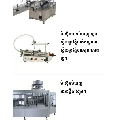
ម៉ាស៊ីនចាក់បំពេញស្នោរ
ស្វ័យប្រវត្តិពាក់កណ្តាល
ស្វ័យប្រវត្តិមានគុណភាព
ល្អ។
ម៉ាស៊ីនបំពេញ
រាវរាវប៉ូតាស្យូម។