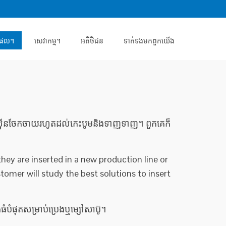
តផល។
សេវាកម្ម។
អតិថិជន
ទាក់ទង​មក​ពួក​យើង
៉ាស៊ីនចែកចាយរហូតដល់កេះបូមនិងទាញទាញ។ ពួកគេក៏
ey are inserted in a new production line or
tomer will study the best solutions to insert
ំបំផុតសម្រាប់ប្រេងឬម្សៅសាប៊ូ។