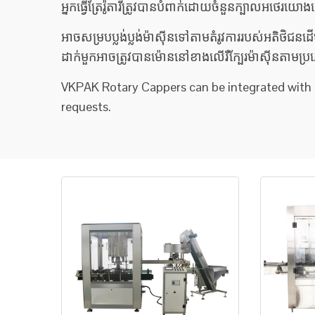
អ្នកធ្វើត្រែរ៉ូតារីត្រូវបានបំពាក់ដោយចំនួនក្បាលអថេ
អាចសម្របប្លង់ប្លង់ម៉ាស៊ីនទៅតាមតំរូវការរបស់អតិថិជ
ដាក់មួកអាចត្រូវបានម៉ោននៅខាងលើរឺក្បែរម៉ាស៊ីនតាមប្រភ
VKPAK Rotary Cappers can be integrated with a 
requests.