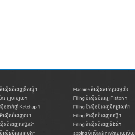
៉ាស៊ីនបំពេញទឹកឃ្មុំ។
Machine ម៉ាស៊ីនចាក់ប្រេងអូលីវ
នបំពេញចាហួយ។
Filling ម៉ាស៊ីនបំពេញ Piston ។
ាស៊ីនចាក់ថ្នាំ Ketchup ។
Filling ម៉ាស៊ីនបំពេញទឹកជ្រលក់។
ម៉ាស៊ីនបំពេញរាវ។
Filling ម៉ាស៊ីនបំពេញសាប៊ូ។
៉ាស៊ីនបំពេញសាប៊ូរាវ។
Filling ម៉ាស៊ីនបំពេញទំងន់។
ម៉ាស៊ីនបំពេញប្រេង។
apping ម៉ាស៊ីនដាក់ទ្រុងដោយស្វ័យប្