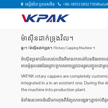
សៀងហៃ ប្រទេសចិន
+86-18912389279(WhatsA
ម៉ាស៊ីនដាក់ទ្រុងវិល។
ផ្ទះ។
/
ម៉ាស៊ីនដាក់ទ្រុង។
/
Rotary Capping Machine ។
ម៉ាស៊ីនទ្រនាប់វិលរបស់យើងគឺមានភាពបត់បែននិងអាចប
មានម៉ូឌុលផងដែរព្រោះពួកគេអាចត្រូវបានរួមបញ្ចូលជាមួ
VKPAK rotary cappers are completely customiza
integrated in a in an existent one. During the 
the machine into production plant.
នំទាំងនេះអាចដំណើរការកុងតឺន័រប្រភេទផ្សេងៗគ្នាចាប់