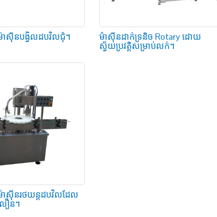
ម៉ាស៊ីនបង្វិលដបវិលជុំ។
ម៉ាស៊ីនដាក់ទ្រនិច Rotary ដោយ
ស្វ័យប្រវត្តិសម្រាប់លក់។
់ម៉ាស៊ីនរថយន្តដបវិលដែល
នលឿន។