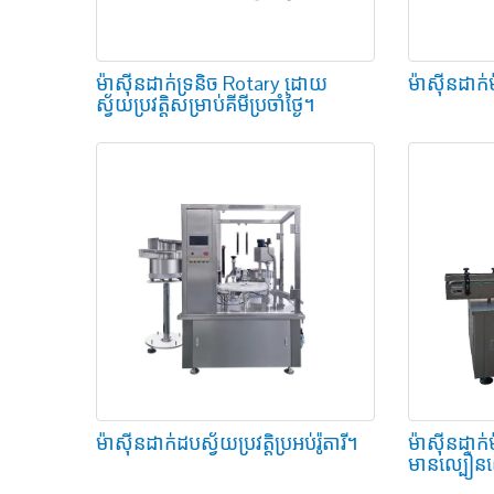
ម៉ាស៊ីនដាក់ទ្រនិច Rotary ដោយ
ម៉ាស៊ីនដាក់
ស្វ័យប្រវត្តិសម្រាប់គីមីប្រចាំថ្ងៃ។
ម៉ាស៊ីនដាក់ដបស្វ័យប្រវត្តិប្រអប់រ៉ូតារី។
ម៉ាស៊ីនដាក
មានល្បឿ