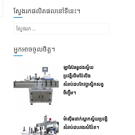
ស្វែងរកផលិតផលនៅទីនេះ។
ស្វែងរក៖
អ្នកអាចចូលចិត្ត។
ឡាស៊ែរទ្វេដងស្វ័យ
ប្រវតិ្តលីមប៊ែលីង
សំរាប់ដបកែវប្លាស្ទិកសត្វ
ចិញ្ចឹម។
ម៉ាស៊ីនដាក់ស្លាកស្វ័យប្រវត្តិ
សំរាប់ដបរាងសំប៉ែត។