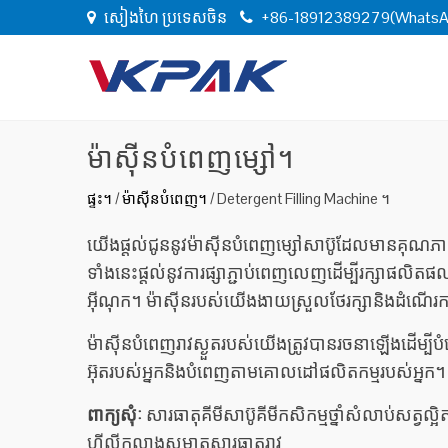
សៀងហៃ ប្រទេសចិន
+86-18912389279(WhatsA
ម៉ាស៊ីនបំពេញម្សៅ។
ផ្ទះ។
/
ម៉ាស៊ីនបំពេញ។
/
Detergent Filling Machine ។
យើងផ្តល់ជូននូវម៉ាស៊ីនបំពេញម្សៅសាប៊ូដែលមានគុណភាពខ្
ទាំងនេះផ្តល់នូវការផ្សាភ្ជាប់ពេញលេញដើម្បីរក្សាផលិត
អ៊ីណុក។ ម៉ាស៊ីនរបស់យើងងាយស្រួលថែរក្សានិងដំណើរក
ម៉ាស៊ីនបំពេញរាវស្ងួតរបស់យើងត្រូវបានរចនាឡើងដើម្បីបំ
អ៊ុតរបស់អ្នកនិងបំពេញតាមគោលដៅផលិតកម្មរបស់អ្នក។
ពាក្យសុំៈ
សារធាតុគីមីសាប៊ូគីមីកសិកម្មថ្នាំសំលាប់សត្វល
ហ្គីលីកូលាងសម្អាតសារធាតុរាវ