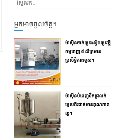
ស្វែងរក៖
អ្នកអាចចូលចិត្ត។
ម៉ាស៊ីនចាក់ប្រេងស្វ័យប្រវត្តិ
កម្មពេញ ៥ លីត្រមាន
ប្រសិទ្ធិភាពខ្ពស់។
ម៉ាស៊ីនបំពេញទឹកជ្រលក់
ម្ទេសពីរជាន់មានគុណភាព
ល្អ។