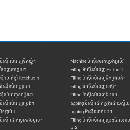
៉ាស៊ីនបំពេញទឹកឃ្មុំ។
Machine ម៉ាស៊ីនចាក់ប្រេងអូលីវ
នបំពេញចាហួយ។
Filling ម៉ាស៊ីនបំពេញ Piston ។
ាស៊ីនចាក់ថ្នាំ Ketchup ។
Filling ម៉ាស៊ីនបំពេញទឹកជ្រលក់។
ម៉ាស៊ីនបំពេញរាវ។
Filling ម៉ាស៊ីនបំពេញសាប៊ូ។
៉ាស៊ីនបំពេញសាប៊ូរាវ។
Filling ម៉ាស៊ីនបំពេញទំងន់។
ម៉ាស៊ីនបំពេញប្រេង។
apping ម៉ាស៊ីនដាក់ទ្រុងដោយស្វ័យប្
ិទភ្ជាប់។
apping ម៉ាស៊ីនដាក់ដប។
ម៉ាស៊ីនដាក់ស្លាកដបមូល។
Filling ម៉ាស៊ីនបំពេញប្រេងដែលអា
បាន