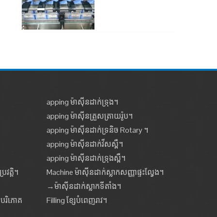
apping ម៉ាស៊ីនដាក់ទ្រុង។
apping ម៉ាស៊ីនត្រួសត្រាយរ៉ូប។
apping ម៉ាស៊ីនដាក់ទ្រនិច Rotary ។
apping ម៉ាស៊ីនដាក់វីសស្ពឺ។
apping ម៉ាស៊ីនដាក់ទ្រុងស្ពឺ។
រវត្តិ។
Machine ម៉ាស៊ីនដាក់ស្លាកសញ្ញាផ្ទះល្វែង។
→ម៉ាស៊ីនដាក់ស្លាកទីតាំង។
ចបរិភោគ
Filling ខ្សែបំពេញរាវ។