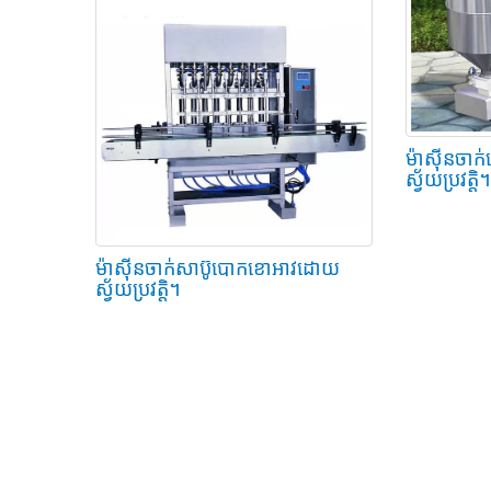
ម៉ាស៊ីនចាក់
ស្វ័យប្រវត្តិ។
ម៉ាស៊ីនចាក់សាប៊ូបោកខោអាវដោយ
ស្វ័យប្រវត្តិ។