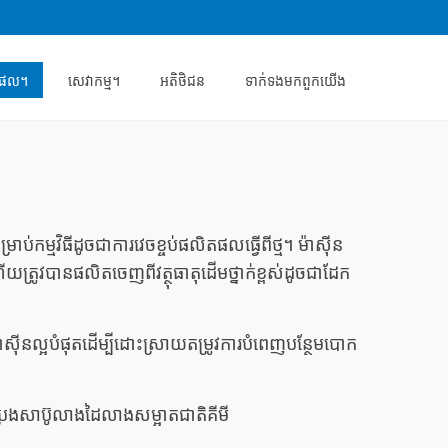
តផល។
សេវាកម្ម។
អតិថិជន
ទាក់ទង​មក​ពួក​យើង
កម្មវិធីដូចជាការវេចខ្ចប់ផលិតផលធ្វើពីថ្ម។ ម៉ាស៊ីន
យត្រូវបានផលិតចេញពីវត្ថុធាតុដើមថ្នាក់ខ្ពស់ដូចជាដែក
ាស៊ីនល្អបំផុតដើម្បីដោះស្រាយតម្រូវការបំពេញបន្ថែមបោក
ងប្រេងសាប៊ូលាងដៃលាងសម្អាតជាតិគីមី