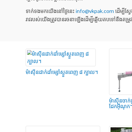
ទាក់ទងមកយើងនៅថ្ងៃនេះ
info@vkpak.com
ដើម្បីស្
រាវរបស់យើងត្រូវបានរចនាឡើងដើម្បីឆ្លើយតបទៅនឹងតម្រ
ម៉ាស៊ីនដាក់ដាំម្សៅស្ងួតពេញ ៨ ក្បាល។
ម៉ាស៊ីនចាក់ថ
ដែកអ៊ីណុក